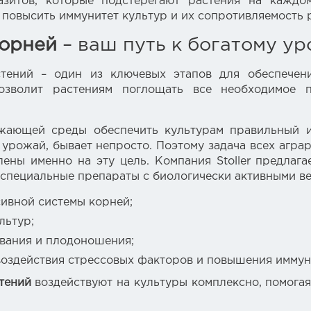
азитов, которые подстерегают растения на каждо
повысить иммунитет культур и их сопротивляемость 
корней
– ваш путь к богатому у
стений – один из ключевых этапов для обеспече
озволит растениям поглощать все необходимое 
жающей среды обеспечить культурам правильный и 
урожай, бывает непросто. Поэтому задача всех аграр
лены именно на эту цель. Компания Stoller предла
 специальные препараты с биологически активными ве
сивной системы корней;
льтур;
евания и плодоношения;
оздействия стрессовых факторов и повышения иммун
тений
воздействуют на культуры комплексно, помогая 