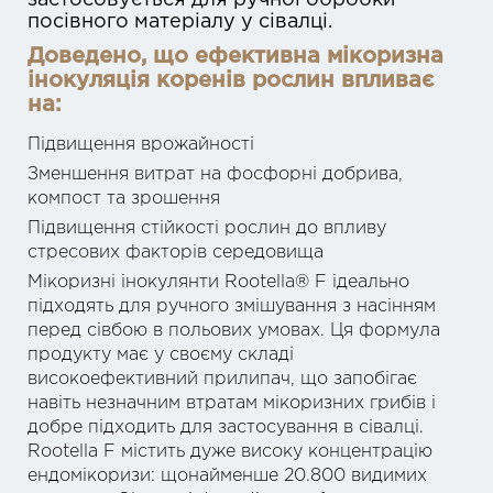
застосовується для ручної обробки
посівного матеріалу у сівалці.
Доведено, що ефективна мікоризна
інокуляція коренів рослин впливає
на:
Підвищення врожайності
Зменшення витрат на фосфорні добрива,
компост та зрошення
Підвищення стійкості рослин до впливу
стресових факторів середовища
Мікоризні інокулянти Rootella® F ідеально
підходять для ручного змішування з насінням
перед сівбою в польових умовах. Ця формула
продукту має у своєму складі
високоефективний прилипач, що запобігає
навіть незначним втратам мікоризних грибів і
добре підходить для застосування в сівалці.
Rootella F містить дуже високу концентрацію
ендомікоризи: щонайменше 20.800 видимих