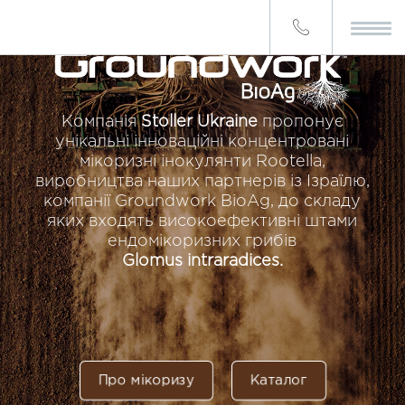
Компанія
Stoller Ukraine
пропонує
унікальні інноваційні концентровані
мікоризні інокулянти Rootella,
виробництва наших партнерів із Ізраїлю,
компанії Groundwork BioAg, до складу
яких входять високоефективні штами
ендомікоризних грибів
Glomus intraradices.
Про мікоризу
Каталог