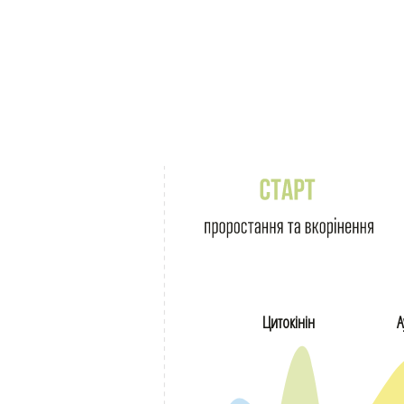
Цитокiнiн
А