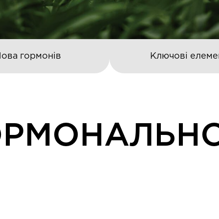
ова гормонів
Ключові елеме
ОРМОНАЛЬН