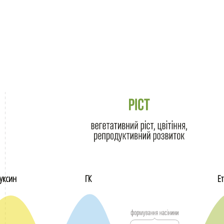
уксин
ГК
Е