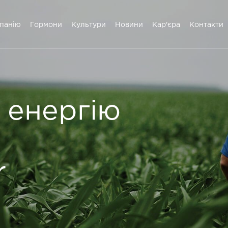
панію
Гормони
Культури
Новини
Кар'єра
Контакти
енергію
r