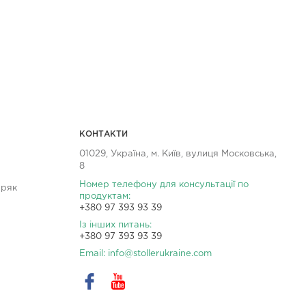
KОНТАКТИ
01029, Україна, м. Київ, вулиця Московська,
8
Номер телефону для консультації по
уряк
продуктам:
+380 97 393 93 39
Із інших питань:
+380 97 393 93 39
Email:
infо@stollerukraine.com