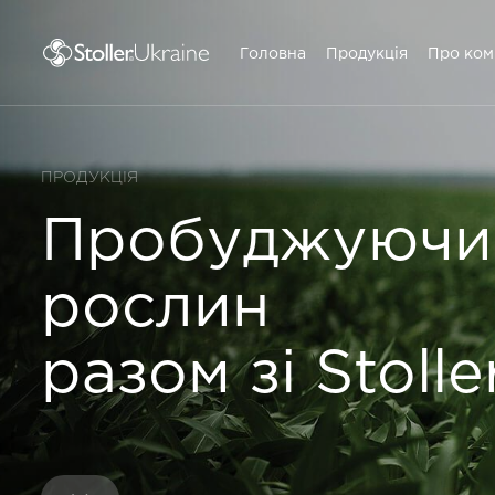
Головна
Продукція
Про ком
ПРОДУКЦІЯ
Пробуджуючи 
рослин
разом зі Stolle