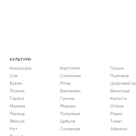
КУЛЬТУРИ
Кукурудза
Картопля
Груша
Соя
Соняшник
Пшениця
Буряк
Ріпак
Цукровий б
Лохина
Баклажан
Виноград
Гарбуз
Гречка
Капуста
Малина
Морква
Огірок
Перець
Полуниця
Редис
Яблуня
Цибуля
Томат
Нут
Сочевиця
Абрикос