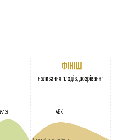
тилен
АБК