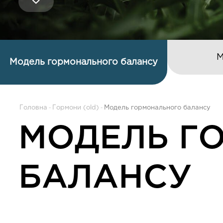
М
Модель гормонального балансу
Головна
Гормони (old)
Модель гормонального балансу
МОДЕЛЬ Г
БАЛАНСУ