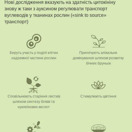
Нові дослідження вказують на здатність цитокініну
знову ж таки з ауксином регулювати транспорт
вуглеводів у тканинах рослин («sink to source»
транспорт)
Беруть участь у поділі клітин
Пригнічують апікальне
надземної частини рослин
домінування шляхом розвитку
бічних бруньок
Сповільнюють старіння листків
Стимулюють цвітіння
шляхом синтезу білків та
нуклеїнових кислот