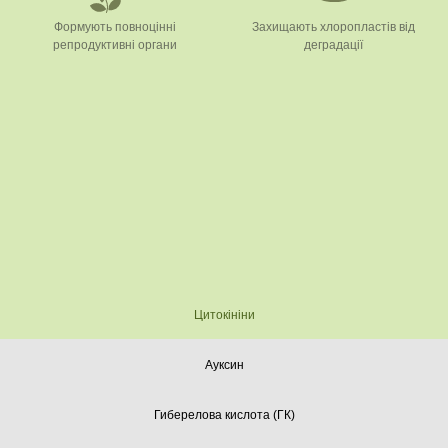
Формують повноцінні
Захищають хлоропластів від
репродуктивні органи
деградації
Цитокініни
Ауксин
Гиберелова кислота (ГК)