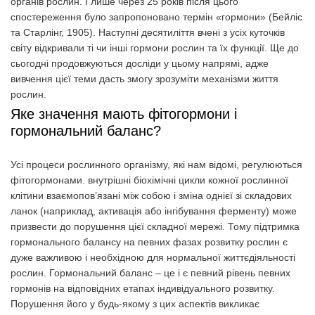
органів рослин. І лише через 25 років після цього
спостереження було запропоновано термін «гормони» (Бейліс
та Старлінг, 1905). Наступні десятиліття вчені з усіх куточків
світу відкривали ті чи інші гормони рослин та їх функції. Ще до
сьогодні продовжуються досліди у цьому напрямі, адже
вивчення цієї теми дасть змогу зрозуміти механізми життя
рослин.
Яке значення мають фітогормони і
гормональний баланс?
Усі процеси рослинного організму, які нам відомі, регулюються
фітогормонами. внутрішні біохімічні цикли кожної рослинної
клітини взаємопов’язані між собою і зміна однієї зі складових
ланок (наприклад, активація або інгібування ферменту) може
призвести до порушення цієї складної мережі. Тому підтримка
гормонального балансу на певних фазах розвитку рослин є
дуже важливою і необхідною для нормальної життєдіяльності
рослин. Гормональний баланс – це і є певний рівень певних
гормонів на відповідних етапах індивідуального розвитку.
Порушення його у будь-якому з цих аспектів викликає