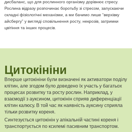
дисбаланс, що для рослинного організму дорівнює стресу.
Рослина відразу розпочинає боротьбу зі стресом, запускаючи
складні фізіологічні механізми, а ми бачимо лише “верхівку
айсбергу” у вигляді сповільнення росту, некрозів, затримки
цвітіння та інших процесів.
Цитокініни
Вперше цитокініни були визначені як активатори поділу
клітин, але згодом було доведено їх участь у багатьох
процесах розвитку та росту рослин. Наприклад, у
взаємодії з ауксином, цитокінін сприяв диференціації
клітин калюсу. В той час як наявність ауксину сприяла
тільки розвитку кореня.
Синтезується цитокінін у апікальній частині кореня і
транспортується по ксилемі пасивним транспортом.