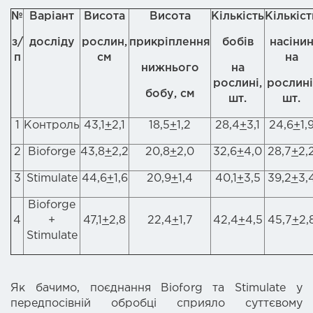
№
Варіант
Висота
Висота
Кількість
Кількіст
з/
досліду
рослин,
прикріплення
бобів
насіни
п
см
на
нижнього
на
рослині,
рослині
бобу, см
шт.
шт.
1
Контроль
43,1
+
2,1
18,5
+
1,2
28,4
+
3,1
24,6
+
1,
2
Bioforge
43,8
+
2,2
20,8
+
2,0
32,6
+
4,0
28,7
+
2,
3
Stimulate
44,6
+
1,6
20,9
+
1,4
40,1
+
3,5
39,2
+
3,
Bioforge
4
+
47,1
+
2,8
22,4
+
1,7
42,4
+
4,5
45,7
+
2,
Stimulate
Як бачимо, поєднання Bioforg та Stimulate у
передпосівній обробці сприяло суттєвому