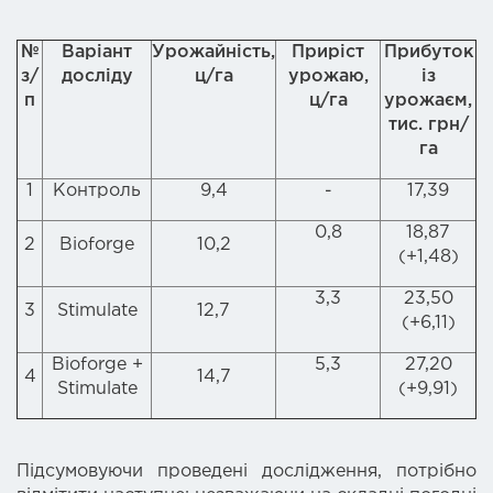
№
Варіант
Урожайність,
Приріст
Прибуток
з/
досліду
ц/га
урожаю,
із
п
ц/га
урожаєм,
тис. грн/
га
1
Контроль
9,4
-
17,39
0,8
18,87
2
Bioforge
10,2
(+1,48)
3,3
23,50
3
Stimulate
12,7
(+6,11)
Bioforge +
5,3
27,20
4
14,7
Stimulate
(+9,91)
Підсумовуючи проведені дослідження, потрібно