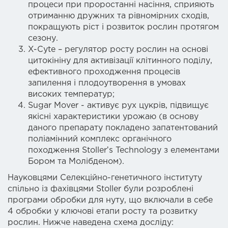
процеси при проростанні насіння, сприяють
отриманню дружних та рівномірних сходів,
покращують ріст і розвиток рослин протягом
сезону.
X-Cyte
– регулятор росту рослин на основі
цитокініну для активізації клітинного поділу,
ефективного проходження процесів
запилення і плодоутворення в умовах
високих температур;
Sugar Mover
- активує рух цукрів, підвищує
якісні характеристики урожаю (в основу
даного препарату покладено запатентований
поліамінний комплекс органічного
походження Stollerʼs Technology з елементами
Бором та Молібденом).
Науковцями Селекційно-генетичного інституту
спільно із фахівцями Stoller були розроблені
програми обробки для нуту, що включали в себе
4 обробки у ключові етапи росту та розвитку
рослин. Нижче наведена схема досліду: