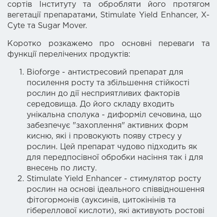
сортів Інституту та обробляти його протягом
вегетації препаратами, Stimulate Yield Enhancer, X-
Cyte та Sugar Mover.
Коротко розкажемо про основні переваги та
функції перелічених продуктів:
Bioforge
- антистресовий препарат для
посилення росту та збільшення стійкості
рослин до дії несприятливих факторів
середовища. До його складу входить
унікальна сполука - диформіл сечовина, що
забезпечує "захоплення" активних форм
кисню, які і провокують появу стресу у
рослин. Цей препарат чудово підходить як
для передпосівної обробки насіння так і для
внесень по листу.
Stimulate Yield Enhancer
- стимулятор росту
рослин на основі ідеального співвідношення
фітогормонів (ауксинів, цитокінінів та
гібереллової кислоти), які активують ростові