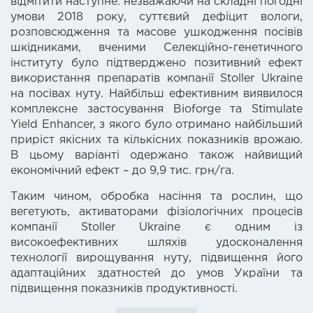
відмітити наступне: незважаючи на складні погодні
умови 2018 року, суттєвий дефіцит вологи,
розповсюдження та масове ушкодження посівів
шкідниками, вченими Селекційно-генетичного
інституту було підтверджено позитивний ефект
використання препаратів компанії Stoller Ukraine
на посівах нуту. Найбільш ефективним виявилося
комплексне застосування Bioforge та Stimulate
Yield Enhancer, з якого було отримано найбільший
приріст якісних та кількісних показників врожаю.
В цьому варіанті одержано також найвищий
економічний ефект – до 9,9 тис. грн/га.
Таким чином, обробка насіння та рослин, що
вегетують, активаторами фізіологічних процесів
компанії
Stoller Ukraine
є одним із
високоефективних шляхів удосконалення
технології вирощування нуту, підвищення його
адаптаційних здатностей до умов України та
підвищення показників продуктивності.