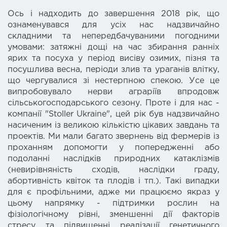
Ось і надходить до завершення 2018 рік, що
ознаменувався для усіх нас надзвичайно
складними та непередбачуваними погодними
умовами: затяжні дощі на час збирання ранніх
ярих та посуха у період висіву озимих, пізня та
посушлива весна, періоди злив та ураганів влітку,
що чергувалися зі нестерпною спекою. Усе це
випробовувало нерви аграріїв впродовж
сільськогосподарського сезону. Проте і для нас -
компанії "Stoller Ukraine", цей рік був надзвичайно
насиченим із великою кількістю цікавих завдань та
проектів. Ми мали багато звернень від фермерів із
проханням допомогти у попередженні або
подоланні наслідків природних катаклізмів
(невирівняність сходів, наслідки граду,
абортивність квіток та плодів і тп.). Такі випадки
для є профільними, адже ми працюємо якраз у
цьому напрямку - підтримки рослин на
фізіологічному рівні, зменшенні дії факторів
стресу та підвищенні реалізації генетичного