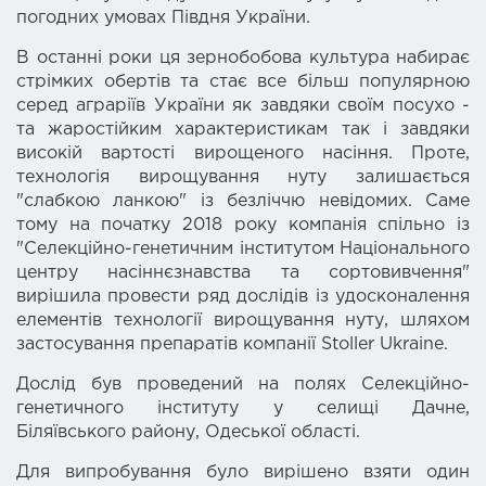
погодних умовах Півдня України.
В останні роки ця зернобобова культура набирає
стрімких обертів та стає все більш популярною
серед аграріїв України як завдяки своїм посухо -
та жаростійким характеристикам так і завдяки
високій вартості вирощеного насіння. Проте,
технологія вирощування нуту залишається
"слабкою ланкою" із безліччю невідомих. Саме
тому на початку 2018 року компанія спільно із
"Селекційно-генетичним інститутом Національного
центру насіннєзнавства та сортовивчення"
вирішила провести ряд дослідів із удосконалення
елементів технології вирощування нуту, шляхом
застосування препаратів компанії Stoller Ukraine.
Дослід був проведений на полях Селекційно-
генетичного інституту у селищі Дачне,
Біляївського району, Одеської області.
Для випробування було вирішено взяти один