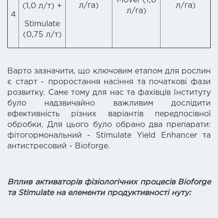
Mover (1,0
л/га)
л/га)
(1,0 л/т) +
л/га)
4
Stimulate
(0,75 л/т)
Варто зазначити, що ключовим етапом для рослин
є старт - проростання насіння та початкові фази
розвитку. Саме тому для нас та фахівців Інституту
було надзвичайно важливим дослідити
ефективність різних варіантів передпосівної
обробки. Для цього було обрано два препарати:
фітогормональний - Stimulate Yield Enhancer та
антистресовий - Bioforge.
Вплив активаторів фізіологічних процесів Bioforge
та Stimulate на елементи продуктивності нуту: