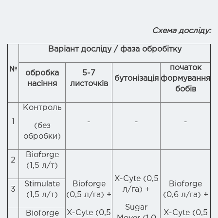
Схема досліду:
Варіант досліду / фаза обробітку
початок
№
обробка
5-7
бутонізація
формування
насіння
листочків
бобів
Контроль
1
-
-
-
(без
обробки)
Bioforge
2
(1,5 л/т)
X-Cyte (0,5
Stimulate
Bioforge
Bioforge
3
л/га) +
(1,5 л/т)
(0,5 л/га) +
(0,6 л/га) +
Sugar
X-Cyte (0,5
X-Cyte (0,5
Bioforge